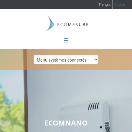
Français
English
☰
ECOMNANO
Vous êtes ici