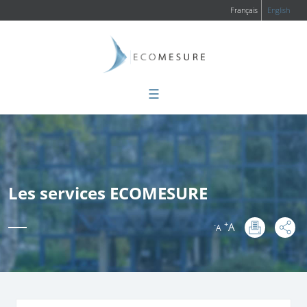
Français
English
☰
Les services ECOMESURE
+
A
-
A
: