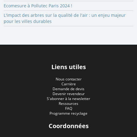
Ecomesure à Pollutec Paris 2024 !
L'impact des arbres sur la qualité de l'air : un enjeu majeur
pour les villes durables
Liens utiles
Nous contacter
Carrière
Demande de devis
Devenir revendeur
S'abonner à la newsletter
Ressources
FAQ
Programme recyclage
Coordonnées