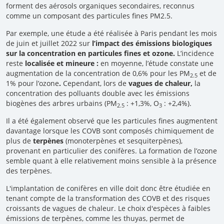
forment des aérosols organiques secondaires, reconnus
comme un composant des particules fines PM2.5.
Par exemple, une étude a été réalisée à Paris pendant les mois
de juin et juillet 2022 sur
l’impact des émissions biologiques
sur la concentration en particules fines et ozone.
L’incidence
reste
localisée et mineure :
en moyenne, l’étude constate une
augmentation de la concentration de 0,6% pour les PM
et de
2.5
1% pour l’ozone
.
Cependant, lors de
vagues de chaleur,
la
concentration des polluants double avec les émissions
biogènes des arbres urbains (PM
: +1,3%, O
: +2,4%).
2.5
3
Il a été également observé que les particules fines augmentent
davantage lorsque les COVB sont composés chimiquement de
plus de
terpènes
(monoterpènes et sesquiterpènes),
provenant en particulier des conifères. La formation de l’ozone
semble quant à elle relativement moins sensible à la présence
des terpènes.
L'implantation de conifères en ville doit donc être étudiée en
tenant compte de la transformation des COVB et des risques
croissants de vagues de chaleur. Le choix d'espèces à faibles
émissions de terpènes, comme les thuyas, permet de