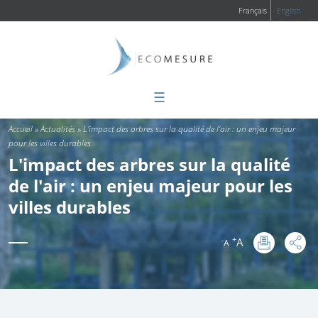
Français
English
☰
Vous êtes ici
Accueil
»
Actualités
»
L'impact des arbres sur la qualité de l'air : un enjeu majeur
pour les villes durables
L'impact des arbres sur la qualité
de l'air : un enjeu majeur pour les
villes durables
+
A
-
A
: