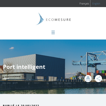
Français
English
☰
Port intelligent
+
A
-
A
:
PUBLIÉ LE 25/05/2022