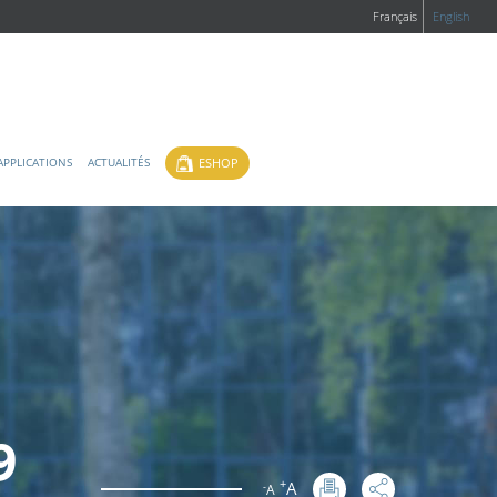
Français
English
ESHOP
APPLICATIONS
ACTUALITÉS
9
+
A
-
A