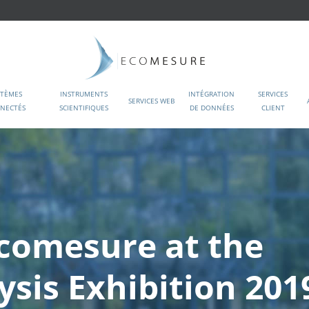
STÈMES
INSTRUMENTS
INTÉGRATION
SERVICES
SERVICES WEB
NECTÉS
SCIENTIFIQUES
DE DONNÉES
CLIENT
Ecomesure at the
ysis Exhibition 201