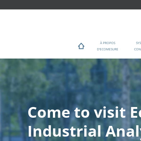
À PROPOS
SY
D'ECOMESURE
CON
Come to visit 
Industrial Anal