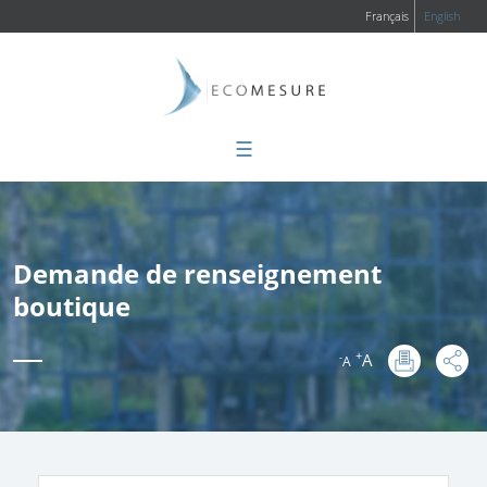
Français
English
☰
Demande de renseignement
boutique
+
A
-
A
: