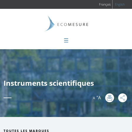
Français
English
☰
Instruments scientifiques
+
A
-
A
:
TOUTES LES MARQUES