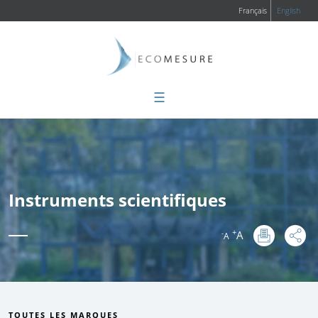
Français
English
☰
Instruments scientifiques
+
A
-
A
:
TOUTES LES MARQUES